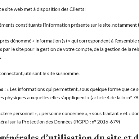
ce site web met à disposition des Clients :
ments constituants l’information présente sur le site, notamment t
près dénommé « Information (s) » qui correspondent à l’ensemble
 par le site pour la gestion de votre compte, de la gestion de la rela
.
connectant, utilisant le site susnommé.
s :
« Les informations qui permettent, sous quelque forme que ce s
es physiques auxquelles elles s’appliquent » (article 4 de la loi n° 7
tère personnel », « personne concernée », « sous traitant » et « don
néral sur la Protection des Données (RGPD : n° 2016-679)
générales d’utilisation du site et d