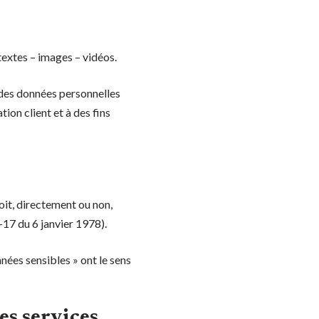
extes – images – vidéos.
 des données personnelles
tion client et à des fins
oit, directement ou non,
8-17 du 6 janvier 1978).
nées sensibles » ont le sens
es services