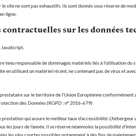
 le site ne sont pas exhaustifs. Ils sont donnés sous réserve de mod
en ligne.
s contractuelles sur les données t
e JavaScript.
tre tenu responsable de dommages matériels liés à l’utilisation du sit
ite en utilisant un matériel récent, ne contenant pas de virus et ave
 prestataire sur le territoire de l’Union Européenne conformément 
Protection des Données (RGPD : n° 2016-679)
e prestation qui assure le meilleur taux d’accessibilité. L’hébergeur 
us les jours de l’année. Il se réserve néanmoins la possibilité d’inte
ées les plus courtes possibles notamment à des fins de maintenanc