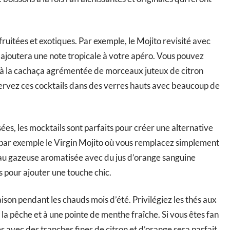
ruitées et exotiques. Par exemple, le Mojito revisité avec
ajoutera une note tropicale à votre apéro. Vous pouvez
en à la cachaça agrémentée de morceaux juteux de citron
Servez ces cocktails dans des verres hauts avec beaucoup de
ées, les mocktails sont parfaits pour créer une alternative
z par exemple le Virgin Mojito où vous remplacez simplement
au gazeuse aromatisée avec du jus d’orange sanguine
s pour ajouter une touche chic.
aison pendant les chauds mois d’été. Privilégiez les thés aux
e la pêche et à une pointe de menthe fraîche. Si vous êtes fan
s avec des tranches fines de citron et d’orange sera parfait