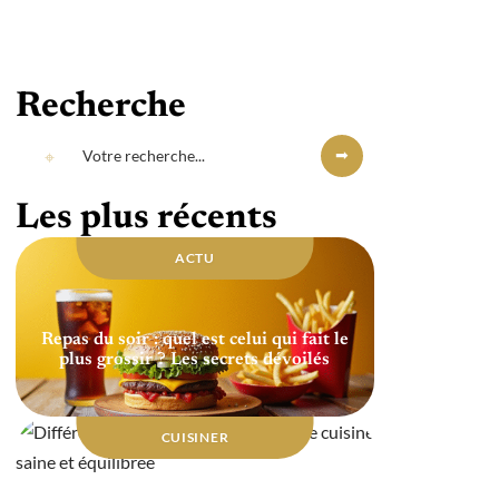
Recherche
Les plus récents
ACTU
Repas du soir : quel est celui qui fait le
plus grossir ? Les secrets dévoilés
CUISINER