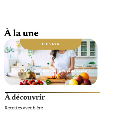
Quelle huile utiliser pour une cuisine
saine ?
À la une
CUISINER
En route vers une cuisine plus écolo !
À découvrir
Recettes avec bière