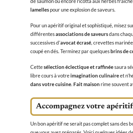
de saumon ou encore ricotta aux herbes fraîche
lamelles
pour une explosion de saveurs.
Pour un apéritif original et sophistiqué, misez su
différentes
associations de saveurs
dans chaqu
successives d’
avocat écrasé
, crevettes marinées
coupé en dés. Terminez par quelques
brins de 
Cette
sélection éclectique et raffinée
saura séd
libre cours à votre
imagination culinaire
et n’h
dans votre cuisine
.
Fait maison
rime souvent 
Accompagnez votre apéritif 
Un bon apéritif ne serait pas complet sans des
que vous avez préparés. Voici quelques idées de b