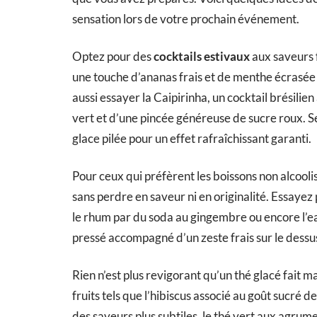
sensation lors de votre prochain événement.
Optez pour des
cocktails estivaux
aux saveurs f
une touche d’ananas frais et de menthe écrasée 
aussi essayer la Caipirinha, un cocktail brésili
vert et d’une pincée généreuse de sucre roux. 
glace pilée pour un effet rafraîchissant garanti.
Pour ceux qui préfèrent les boissons non alcoolis
sans perdre en saveur ni en originalité. Essaye
le rhum par du soda au gingembre ou encore l’e
pressé accompagné d’un zeste frais sur le dessu
Rien n’est plus revigorant qu’un thé glacé fait m
fruits tels que l’hibiscus associé au goût sucré d
des saveurs plus subtiles, le thé vert aux agrume