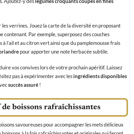
s. Ajoutez-y des
légumes croquants coupés en fines
r les verrines. Jouez la carte de la diversité en proposant
e contenant. Par exemple, superposez des couches
 à l’ail et au citron vert ainsi que du pamplemousse frais
coriandre
pour apporter une note herbacée subtile.
uire vos convives lors de votre prochain apéritif. Laissez
ésitez pas à expérimenter avec les
ingrédients disponibles
avec
succès assuré
!
de boissons rafraîchissantes
 boissons savoureuses pour accompagner les mets délicieux
oissons à la fois rafraîchissantes et originales qui feront