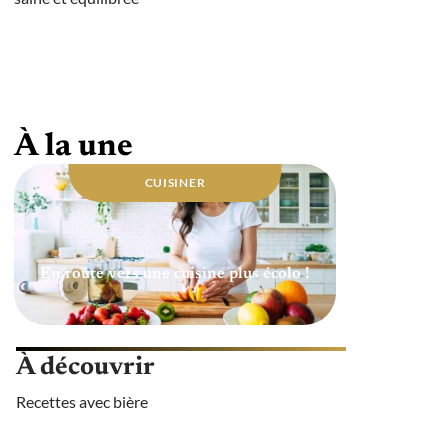
Quelle huile utiliser pour une cuisine
saine ?
À la une
CUISINER
En route vers une cuisine plus écolo !
À découvrir
Recettes avec bière