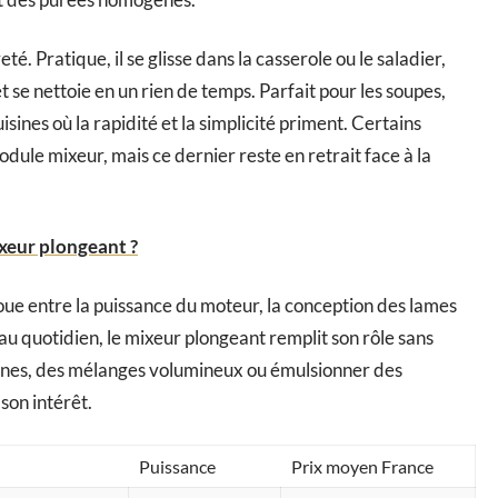
té. Pratique, il se glisse dans la casserole ou le saladier,
t se nettoie en un rien de temps. Parfait pour les soupes,
isines où la rapidité et la simplicité priment. Certains
ule mixeur, mais ce dernier reste en retrait face à la
xeur plongeant ?
joue entre la puissance du moteur, la conception des lames
e au quotidien, le mixeur plongeant remplit son rôle sans
-fines, des mélanges volumineux ou émulsionner des
son intérêt.
Puissance
Prix moyen France