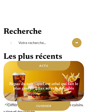
Recherche
Les plus récents
ACTU
Repas du soir : quel est celui qui fait le
plus grossir ? Les secrets dévoilés
CUISINER