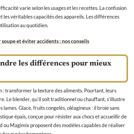
fficacité varie selon les usages et les recettes. La confusion
et les véritables capacités des appareils. Les différences
tilisation au quotidien.
 soupe et éviter accidents : nos conseils
ndre les différences pour mieux
: transformer la texture des aliments. Pourtant, leurs
 Le blender, qu’il soit traditionnel ou chauffant, s’illustre
 lames. Glace, fruits congelés, oléagineux : il broie sans
astique épais, conçue pour résister aux chocs et accueillir de
d ou Magimix proposent des modèles capables de réaliser
et des purées homogènes.