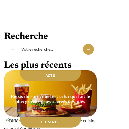
Recherche
Les plus récents
ACTU
Repas du soir : quel est celui qui fait le
plus grossir ? Les secrets dévoilés
CUISINER