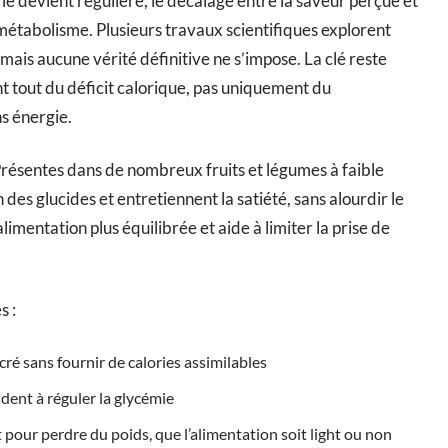
e devient régulière, le décalage entre la saveur perçue et
 métabolisme. Plusieurs travaux scientifiques explorent
 mais aucune vérité définitive ne s’impose. La clé reste
nt tout du déficit calorique, pas uniquement du
s énergie.
 Présentes dans de nombreux fruits et légumes à faible
 des glucides et entretiennent la satiété, sans alourdir le
imentation plus équilibrée et aide à limiter la prise de
s :
ré sans fournir de calories assimilables
aident à réguler la glycémie
t pour perdre du poids, que l’alimentation soit light ou non