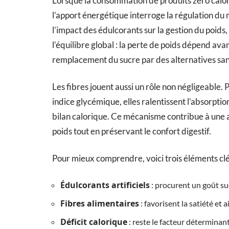
Lorsque la consommation de produits zéro calori
l’apport énergétique interroge la régulation du
l’impact des édulcorants sur la gestion du poids,
l’équilibre global : la perte de poids dépend ava
remplacement du sucre par des alternatives san
Les fibres jouent aussi un rôle non négligeable.
indice glycémique, elles ralentissent l’absorption
bilan calorique. Ce mécanisme contribue à une al
poids tout en préservant le confort digestif.
Pour mieux comprendre, voici trois éléments clé
Édulcorants artificiels
: procurent un goût suc
Fibres alimentaires
: favorisent la satiété et 
Déficit calorique
: reste le facteur déterminan