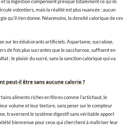
on et la digestion compensent presque totalement ce qu’ils
rcule volontiers, mais la réalité est plus nuancée : aucun
gie qu’il n’en donne. Néanmoins, la densité calorique de ces
se sur les édulcorants artificiels. Aspartame, sucralose,
iers de fois plus sucrantes que le saccharose, suffisent en
tat : le plaisir du sucré, sans la sanction calorique qui va
t peut-il être sans aucune calorie ?
tains aliments riches en fibres comme l’artichaut, le
 leur volume et leur texture, sans peser sur le compteur
sme, traversent le système digestif sans véritable apport
tiété bienvenue pour ceux qui cherchent à maîtriser leur