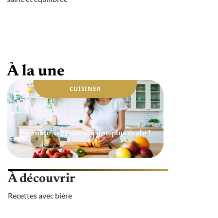
Quelle huile utiliser pour une cuisine
saine ?
À la une
CUISINER
En route vers une cuisine plus écolo !
À découvrir
Recettes avec bière