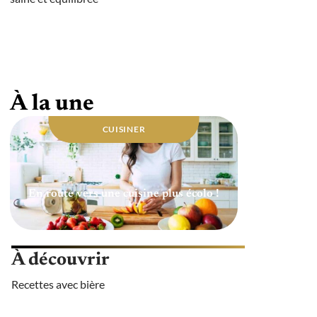
Quelle huile utiliser pour une cuisine
saine ?
À la une
CUISINER
En route vers une cuisine plus écolo !
À découvrir
Recettes avec bière