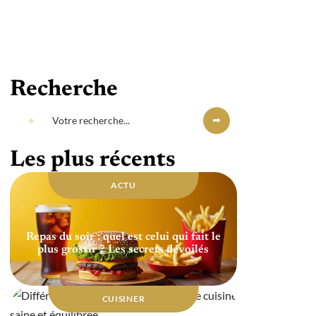
Recherche
Les plus récents
ACTU
Repas du soir : quel est celui qui fait le
plus grossir ? Les secrets dévoilés
CUISINER