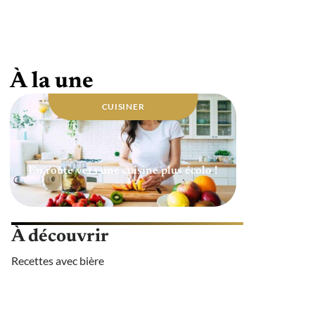
Quelle huile utiliser pour une cuisine
saine ?
À la une
CUISINER
En route vers une cuisine plus écolo !
À découvrir
Recettes avec bière