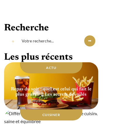
Recherche
Les plus récents
ACTU
Repas du soir : quel est celui qui fait le
plus grossir ? Les secrets dévoilés
CUISINER