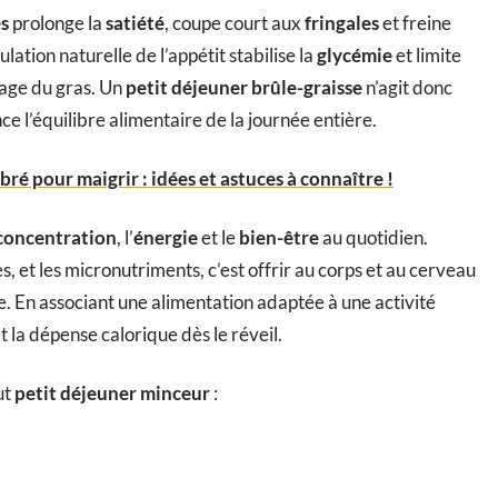
s
prolonge la
satiété
, coupe court aux
fringales
et freine
ation naturelle de l’appétit stabilise la
glycémie
et limite
kage du gras. Un
petit déjeuner brûle-graisse
n’agit donc
nce l’équilibre alimentaire de la journée entière.
bré pour maigrir : idées et astuces à connaître !
concentration
, l’
énergie
et le
bien-être
au quotidien.
es, et les micronutriments, c’est offrir au corps et au cerveau
. En associant une alimentation adaptée à une activité
t la dépense calorique dès le réveil.
ut
petit déjeuner minceur
: