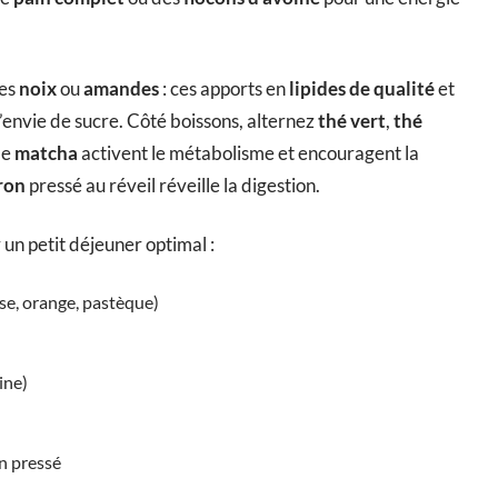
ues
noix
ou
amandes
: ces apports en
lipides de qualité
et
l’envie de sucre. Côté boissons, alternez
thé vert
,
thé
le
matcha
activent le métabolisme et encouragent la
tron
pressé au réveil réveille la digestion.
 un petit déjeuner optimal :
ise, orange, pastèque)
ine)
on pressé