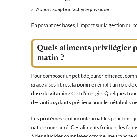
Apport adapté à l’activité physique
En posant ces bases, l’impact sur la gestion du poi
Quels aliments privilégier p
matin ?
Pour composer un petit déjeuner efficace, co
grâce à ses fibres, la
pomme
remplit un rôle de 
dose de
vitamine C
et d’énergie. Quelques
fra
des
antioxydants
précieux pour le métabolisme
Les
protéines
sont incontournables pour tenir j
nature non sucré. Ces aliments freinent les fai
à des
glucides complexes
comme une tranche 