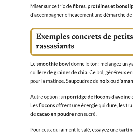
Miser sur ce trio de
fibres, protéines et bons li
d’accompagner efficacement une démarche de
Exemples concrets de petits
rassasiants
Le
smoothie bowl
donne le ton : mélangez un y
cuillère de
graines de chia
. Ce bol, généreux e
pour la matinée. Saupoudrez de
noix
ou d’
aman
Autre option : un
porridge de flocons d’avoine
d
Les
flocons
offrent une énergie qui dure, les
fru
de
cacao en poudre
non sucré.
Pour ceux qui aiment le salé, essayez une
tartin