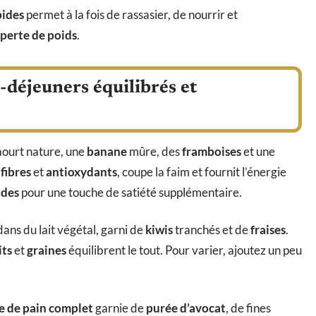
pides
permet à la fois de rassasier, de nourrir et
perte de poids
.
-déjeuners équilibrés et
aourt nature, une
banane
mûre, des
framboises
et une
n
fibres
et
antioxydants
, coupe la faim et fournit l’énergie
des
pour une touche de satiété supplémentaire.
ans du lait végétal, garni de
kiwis
tranchés et de
fraises
.
its
et
graines
équilibrent le tout. Pour varier, ajoutez un peu
e de pain complet
garnie de
purée d’avocat
, de fines