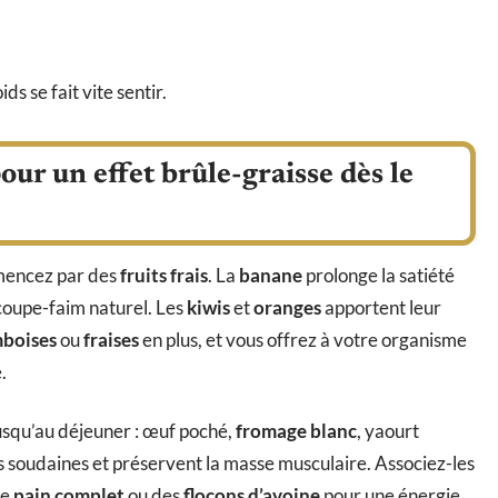
ds se fait vite sentir.
our un effet brûle-graisse dès le
mmencez par des
fruits frais
. La
banane
prolonge la satiété
coupe-faim naturel. Les
kiwis
et
oranges
apportent leur
mboises
ou
fraises
en plus, et vous offrez à votre organisme
.
usqu’au déjeuner : œuf poché,
fromage blanc
, yaourt
ms soudaines et préservent la masse musculaire. Associez-les
de
pain complet
ou des
flocons d’avoine
pour une énergie