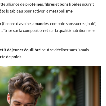
tte alliance de
protéines
,
fibres
et
bons lipides
nourrit
te le tableau pour activer le
métabolisme
.
n
(flocons d’avoine,
amandes
, compote sans sucre ajouté)
îtrise sur la composition et sur la qualité nutritionnelle,
etit déjeuner équilibré
peut se décliner sans jamais
rte de poids
.