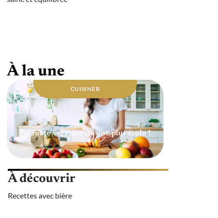
Quelle huile utiliser pour une cuisine
saine ?
À la une
CUISINER
En route vers une cuisine plus écolo !
À découvrir
Recettes avec bière