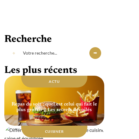
Recherche
Les plus récents
ACTU
Repas du soir : quel est celui qui fait le
plus grossir ? Les secrets dévoilés
CUISINER