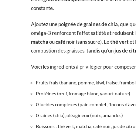
constante.
Ajoutez une poignée de
graines de chia
, quelq
oméga-3 renforcent l’effet satiété et réduisent 
matcha
ou
café
noir (sans sucre). Le
thé vert
et 
combustion des graisses, tandis qu’un
jus de ci
Voici les ingrédients à privilégier pour composer
Fruits frais (banane, pomme, kiwi, fraise, frambo
Protéines (œuf, fromage blanc, yaourt nature)
Glucides complexes (pain complet, flocons d’avo
Graines (chia), oléagineux (noix, amandes)
Boissons : thé vert, matcha, café noir, jus de citr