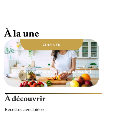
Quelle huile utiliser pour une cuisine
saine ?
À la une
CUISINER
En route vers une cuisine plus écolo !
À découvrir
Recettes avec bière