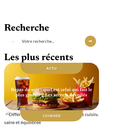
Recherche
Les plus récents
ACTU
Repas du soir : quel est celui qui fait le
plus grossir ? Les secrets dévoilés
CUISINER